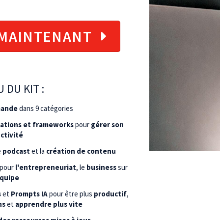
 MAINTENANT
 no credit card required.
 DU KIT :
mmande
dans 9 catégories
ications et frameworks
pour
gérer son
ctivité
le
podcast
et la
création de contenu
pour
l'entrepreneuriat
, le
business
sur
équipe
s
et
Prompts IA
pour être plus
productif
,
ns
et
apprendre plus vite