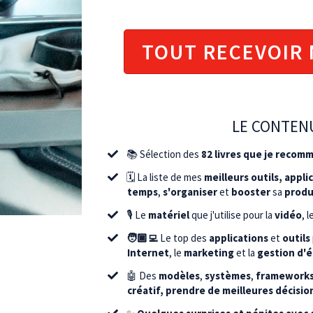
TOUT RECEVOIR
*This is 100% FREE training,
LE CONTENU
📚 Sélection des
82 livres que je reco
🗓️ La liste de mes
meilleurs outils, appl
temps
,
s'organiser
et
booster
sa
produ
🎙️ Le
matériel
que j'utilise pour la
vidéo
, 
​🧑🏾‍💻
Le top des
applications
et
outils
Internet
, le
marketing
et la
gestion d'
🤖 Des
modèles
,
systèmes
,
framework
créatif, prendre de meilleures décisio